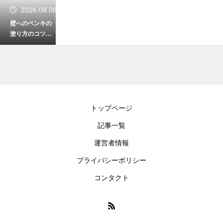
2026.08.08
壁へのペンキの
塗り方のコツ！
ムラなく綺麗に
仕上げて部屋の
雰囲気を一新
2026.08.08
トップページ
ロールスクリー
記事一覧
ンの光漏れのデ
メリット！隙間
運営者情報
を防ぎ部屋を快
適にする対策法
プライバシーポリシー
コンタクト
2026.08.07
トイレのドアを
引き戸にするメ