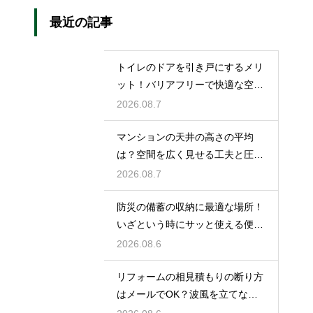
最近の記事
トイレのドアを引き戸にするメリ
ット！バリアフリーで快適な空間
の作り方
2026.08.7
マンションの天井の高さの平均
は？空間を広く見せる工夫と圧迫
感を無くす技
2026.08.7
防災の備蓄の収納に最適な場所！
いざという時にサッと使える便利
ストック術
2026.08.6
リフォームの相見積もりの断り方
はメールでOK？波風を立てない
丁寧な文面