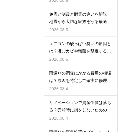
2026.08.6
免震と制震と耐震の違いを解説！
地震から大切な家族を守る最適な
住宅の構造
2026.08.5
エアコンの酸っぱい臭いの原因と
は？潜むカビや雑菌を撃退するお
手入れ術
2026.08.5
雨漏りの調査にかかる費用の相場
は？原因を特定して確実に修理す
るプロの技
2026.08.4
リノベーションで資産価値は落ち
る？売却時に損をしないための重
要な注意点
2026.08.4