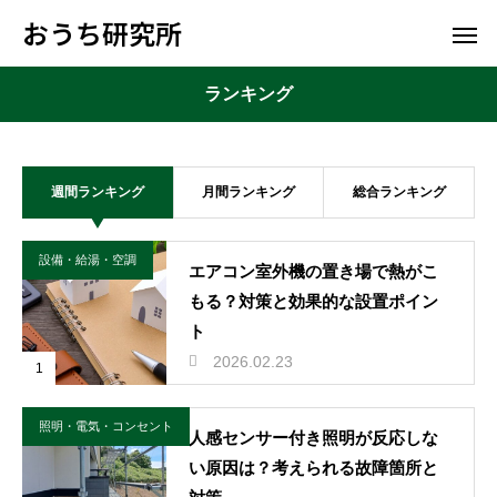
おうち研究所
ランキング
週間ランキング
月間ランキング
総合ランキング
設備・給湯・空調
エアコン室外機の置き場で熱がこ
もる？対策と効果的な設置ポイン
ト
2026.02.23
1
照明・電気・コンセント
人感センサー付き照明が反応しな
い原因は？考えられる故障箇所と