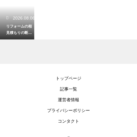
2026.08.06
リフォームの相
見積もりの断り
方はメールでO
K？波風を立てな
い丁寧な文面
2026.08.05
トップページ
免震と制震と耐
記事一覧
震の違いを解
説！地震から大
運営者情報
切な家族を守る
最適な住宅の構
プライバシーポリシー
造
コンタクト
2026.08.05