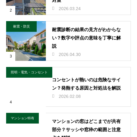
対策
2026.03.24
2
耐震・防災
耐震診断の結果の見方がわからな
い？数字や評点の意味を丁寧に解
説
2026.04.30
3
照明・電気・コンセント
コンセントが熱いのは危険なサイ
ン？発熱する原因と対処法を解説
2026.02.08
4
マンション特有
マンションの窓はどこまでが共有
部分？サッシや窓枠の範囲と注意