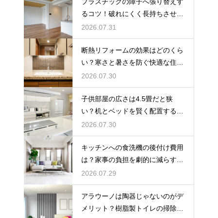
プラスチックの障子へ張り替えす
るコツ！破れにくく長持ちさせる
プロの技
2026.07.31
断熱リフォームの効果はどのくら
い？寒さと暑さを防ぐ快適な住ま
い作りの技
2026.07.30
子供部屋の広さは4.5畳だと狭
い？机とベッドを賢く配置するレ
イアウト
2026.07.30
キッチンへの食洗機の後付け費用
は？家事の負担を劇的に減らす導
入相場
2026.07.29
アラウーノは陶器じゃないのがデ
メリット？樹脂製トイレの掃除の