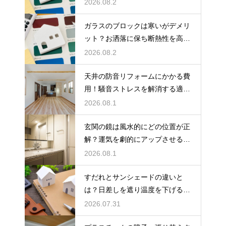
お掃除術
2026.08.2
ガラスのブロックは寒いがデメリ
ット？お洒落に保ち断熱性を高め
る裏ワザ
2026.08.2
天井の防音リフォームにかかる費
用！騒音ストレスを解消する適正
な工事相場
2026.08.1
玄関の鏡は風水的にどの位置が正
解？運気を劇的にアップさせるレ
イアウト術
2026.08.1
すだれとサンシェードの違いと
は？日差しを遮り温度を下げる賢
い日よけ対策
2026.07.31