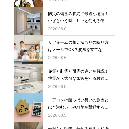
防災の備蓄の収納に最適な場所！
いざという時にサッと使える便利
ストック術
2026.08.6
リフォームの相見積もりの断り方
はメールでOK？波風を立てない
丁寧な文面
2026.08.6
免震と制震と耐震の違いを解説！
地震から大切な家族を守る最適な
住宅の構造
2026.08.5
エアコンの酸っぱい臭いの原因と
は？潜むカビや雑菌を撃退するお
手入れ術
2026.08.5
雨漏りの調査にかかる費用の相場