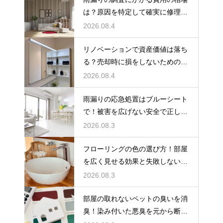
は？原因を特定して確実に修理す
るプロの技
2026.08.4
リノベーションで資産価値は落ち
る？売却時に損をしないための重
要な注意点
2026.08.4
雨漏りの応急処置はブルーシート
で！被害を広げない安全で正しい
張り方
2026.08.3
フローリングの色の選び方！部屋
を広く見せる効果と失敗しないイ
ンテリア術
2026.08.3
部屋の取れないペットの臭いを消
臭！染み付いた悪臭を元から断つ