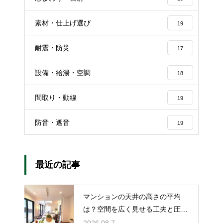
素材・仕上げ選び
19
耐震・防災
17
設備・給湯・空調
18
間取り・動線
19
防音・遮音
19
最近の記事
マンションの天井の高さの平均
は？空間を広く見せる工夫と圧迫
感を無くす技
2026.08.7