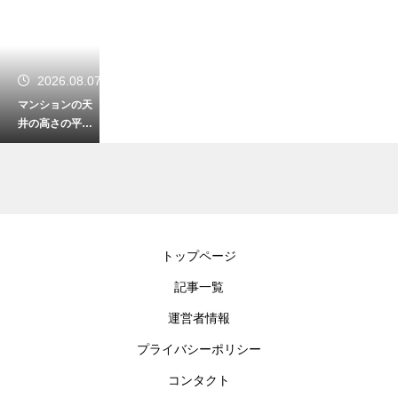
2026.08.07
マンションの天
井の高さの平均
は？空間を広く
見せる工夫と圧
迫感を無くす技
2026.08.06
トップページ
防災の備蓄の収
記事一覧
納に最適な場
所！いざという
運営者情報
時にサッと使え
る便利ストック
プライバシーポリシー
術
コンタクト