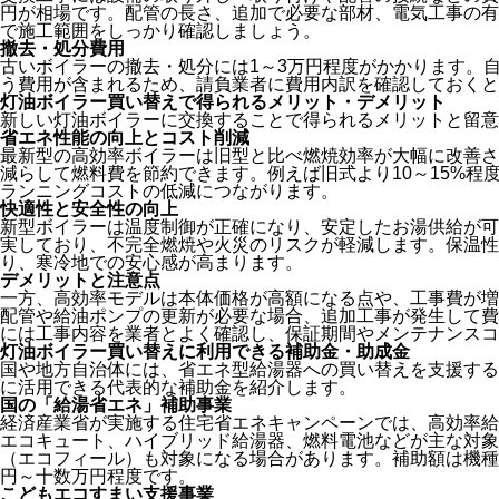
円が相場です。配管の長さ、追加で必要な部材、電気工事の有
で施工範囲をしっかり確認しましょう。
撤去・処分費用
古いボイラーの撤去・処分には1～3万円程度がかかります。
う費用が含まれるため、請負業者に費用内訳を確認しておくと
灯油ボイラー買い替えで得られるメリット・デメリット
新しい灯油ボイラーに交換することで得られるメリットと留意
省エネ性能の向上とコスト削減
最新型の高効率ボイラーは旧型と比べ燃焼効率が大幅に改善さ
減らして燃料費を節約できます。例えば旧式より10～15%程
ランニングコストの低減につながります。
快適性と安全性の向上
新型ボイラーは温度制御が正確になり、安定したお湯供給が可
実しており、不完全燃焼や火災のリスクが軽減します。保温性
り、寒冷地での安心感が高まります。
デメリットと注意点
一方、高効率モデルは本体価格が高額になる点や、工事費が増
配管や給油ポンプの更新が必要な場合、追加工事が発生して費
には工事内容を業者とよく確認し、保証期間やメンテナンスコ
灯油ボイラー買い替えに利用できる補助金・助成金
国や地方自治体には、省エネ型給湯器への買い替えを支援する
に活用できる代表的な補助金を紹介します。
国の「給湯省エネ」補助事業
経済産業省が実施する住宅省エネキャンペーンでは、高効率給
エコキュート、ハイブリッド給湯器、燃料電池などが主な対象
（エコフィール）も対象になる場合があります。補助額は機種
円～十数万円程度です。
こどもエコすまい支援事業