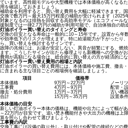
ています。高性能モデルや大型機種では本体価格が高くなるた
用を確認しておきましょう。
補助金を利用すると、買い替え費用を大幅に軽減できます。国
交換で数万円～最大15万円程度の補助が受けられます（202
対象となるのは排熱を回収する高効率モデル（エコフィールな
援制度では一律2.7万円の補助が利用可能で、自治体独自の助
灯油ボイラー買い替えのタイミングと寿命
交換の目安となる寿命は一般的に10～15年です。設置から年
や効率低下のリスクが増えます。特に給湯能力が下がったり、
ら、買い替えを検討するサインです。
故障の兆候には、お湯が安定しない、異音が頻繁にする、燃焼
ます。こうしたサインが出たら修理よりも新機種への交換がお
費用が高額になる場合は、総合的に買い替えの方が経済的にな
灯油ボイラー買い替え費用の相場と内訳
灯油ボイラーの買い替え費用には、本体価格や施工費、撤去・
に含まれる主な項目ごとの相場例を確認しましょう。
項目
価格帯
本体価格
9万円～22万円
ノーリ
工事費
4万円～9万円
配管・
撤去・処分費用
1万円～3万円
古い機
合計
15万円～35万円
設置条
本体価格の目安
新しい灯油ボイラー本体の価格は、機能や出力によって幅があ
～22万円が目安です。追い焚き機能付きや大出力の機種は上
算を照らし合わせて選びましょう。
工事費の内訳
交換工事には設備の取り外し・取り付けや配管の接続などの費