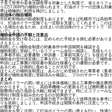
子育て世帯や若者夫婦世帯を対象とした制度で、省エネリフォ
り2万7,000円の補助が得られます。灯油ボイラーの交換も
帯は積極的に利用を検討しましょう。
自治体の独自補助
市区町村独自の助成制度もあります。例えば札幌市では高効率
り、灯油ボイラー交換でも一定額を支援してくれます。このほ
いる場合があるため、お住まいの自治体のウェブサイトで「灯
いでしょう。
補助金申請の手順と注意点
補助金を受け取るには、定められた手続きを踏む必要がありま
さえましょう。
利用したい補助金制度の対象条件や申請期間を確認する
補助制度に登録しているリフォーム会社へ相談し、見積もりと
工事着手前に必要書類（申請書・工事前写真など）を提出する
補助金の交付決定後に工事を行い、完了報告を提出して補助金
申請には工事費の領収書や製品仕様書などの書類が必要です。
あるため、計画的に進めることが大切です。
ほとんどの補助金制度は、あらかじめ登録された事業者（業者
業者が補助金制度に登録済みか確認し、プロのサポートを受け
まとめ
灯油ボイラーの買い替えには本体価格に加え工事費や撤去費用が
かかります。しかし、高効率機種への更新を行えば燃料費を節
期費用の自己負担を大幅に軽減できます。特にエコフィールな
帯向け制度を組み合わせるのが効果的です。
交換のタイミングは給湯能力低下や異音など故障兆候を参考に
りを依頼しましょう。申請手続きは期限や条件に注意しつつ、
が重要です。
補助金を賢く活用して灯油ボイラーの買い替えを行い、快適な