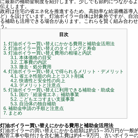
に最新の補助金制度を紹介します。少しでも節約につながるよ
伝えします。
政府は住宅の省エネ化を推進するため、高効率な給湯機器導入
ど）を設けています。灯油ボイラー自体は対象外ですが、自治
る補助も活用できる場合があります。これらを賢く組み合わせ
う。
目次
1.
灯油ボイラー買い替えにかかる費用と補助金活用法
2.
灯油ボイラー買い替えのタイミングと寿命
3.
灯油ボイラー買い替え費用の相場と内訳
3.1.
本体価格の目安
3.2.
工事費の内訳
3.3.
撤去・処分費用
4.
灯油ボイラー買い替えで得られるメリット・デメリット
4.1.
省エネ性能の向上とコスト削減
4.2.
快適性と安全性の向上
4.3.
デメリットと注意点
5.
灯油ボイラー買い替えに利用できる補助金・助成金
5.1.
国の「給湯省エネ」補助事業
5.2.
こどもエコすまい支援事業
5.3.
自治体の独自補助
6.
補助金申請の手順と注意点
7.
まとめ
灯油ボイラー買い替えにかかる費用と補助金活用法
灯油ボイラーの買い替えにかかる総額は約15～35万円が一般
配管工事や取付けを含む施工費は約4～9万円、古いボイラーの