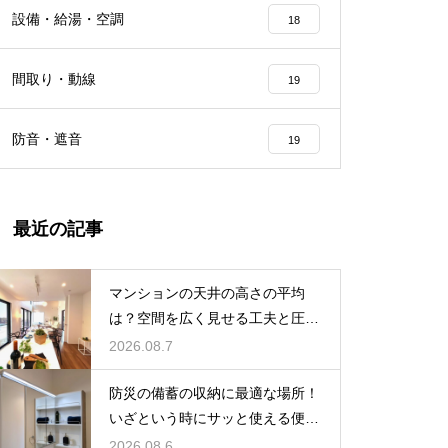
設備・給湯・空調
18
間取り・動線
19
防音・遮音
19
最近の記事
マンションの天井の高さの平均
は？空間を広く見せる工夫と圧迫
感を無くす技
2026.08.7
防災の備蓄の収納に最適な場所！
いざという時にサッと使える便利
ストック術
2026.08.6