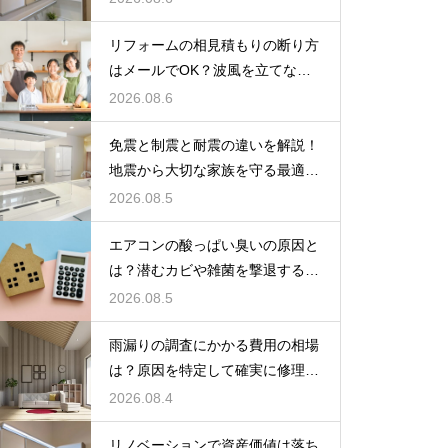
リフォームの相見積もりの断り方
はメールでOK？波風を立てない
丁寧な文面
2026.08.6
免震と制震と耐震の違いを解説！
地震から大切な家族を守る最適な
住宅の構造
2026.08.5
エアコンの酸っぱい臭いの原因と
は？潜むカビや雑菌を撃退するお
手入れ術
2026.08.5
雨漏りの調査にかかる費用の相場
は？原因を特定して確実に修理す
るプロの技
2026.08.4
リノベーションで資産価値は落ち