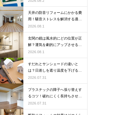
2026.08.2
天井の防音リフォームにかかる費
用！騒音ストレスを解消する適正
な工事相場
2026.08.1
玄関の鏡は風水的にどの位置が正
解？運気を劇的にアップさせるレ
イアウト術
2026.08.1
すだれとサンシェードの違いと
は？日差しを遮り温度を下げる賢
い日よけ対策
2026.07.31
プラスチックの障子へ張り替えす
るコツ！破れにくく長持ちさせる
プロの技
2026.07.31