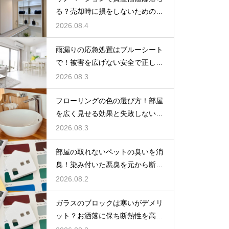
る？売却時に損をしないための重
要な注意点
2026.08.4
雨漏りの応急処置はブルーシート
で！被害を広げない安全で正しい
張り方
2026.08.3
フローリングの色の選び方！部屋
を広く見せる効果と失敗しないイ
ンテリア術
2026.08.3
部屋の取れないペットの臭いを消
臭！染み付いた悪臭を元から断つ
お掃除術
2026.08.2
ガラスのブロックは寒いがデメリ
ット？お洒落に保ち断熱性を高め
る裏ワザ