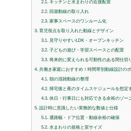
2.1.
キッチンと水まわりの近接配置
2.2.
回遊動線の取り入れ
2.3.
家事スペースのワンルーム化
3.
育児視点を取り入れた動線とデザイン
3.1.
見守りやすいLDK・オープンキッチン
3.2.
子どもの遊び・学習スペースとの配置
3.3.
将来的に変えられる可動性のある間仕切
4.
共働き家庭におすすめ！時間帯別動線設計の
4.1.
朝の混雑動線の整理
4.2.
帰宅後と夜のタイムスケジュールを想定
4.3.
休日・行事日にも対応できる余裕のゾー
5.
設計時に意識したい実務的な数値と仕様
5.1.
通路幅・ドア位置・動線余裕の確保
5.2.
水まわりの規格と室サイズ