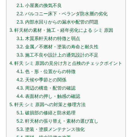
2.1.
小屋裏の換気不良
2.2.
バルコニー床下・ベランダ防水層の劣化
2.3.
内部水回りからの漏水や配管の問題
3.
軒天材の素材・施工・経年劣化による シミ 原因
3.1.
木質系軒天材の特徴と弱点
3.2.
金属／不燃材・塗装の寿命と耐久性
3.3.
施工不良や設計上の通気設計の不足
4.
軒天 シミ 原因の見分け方と点検のチェックポイント
4.1.
色・形・位置からの特徴
4.2.
天候や季節との関係
4.3.
周辺の構造・配管の確認
4.4.
表面材の押し・触感の確認
5.
軒天 シミ 原因への対策と修理方法
5.1.
破損部の修繕と防水処理
5.2.
軒天材の張り替え・素材の選び直し
5.3.
塗装・塗膜メンテナンス強化