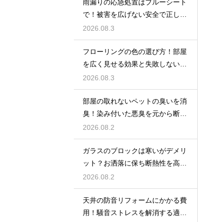
雨漏りの応急処置はブルーシート
で！被害を広げない安全で正しい
張り方
2026.08.3
フローリングの色の選び方！部屋
を広く見せる効果と失敗しないイ
ンテリア術
2026.08.3
部屋の取れないペットの臭いを消
臭！染み付いた悪臭を元から断つ
お掃除術
2026.08.2
ガラスのブロックは寒いがデメリ
ット？お洒落に保ち断熱性を高め
る裏ワザ
2026.08.2
天井の防音リフォームにかかる費
用！騒音ストレスを解消する適正