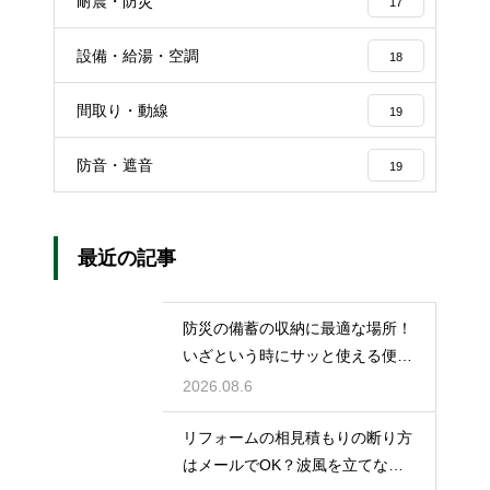
耐震・防災
17
設備・給湯・空調
18
間取り・動線
19
防音・遮音
19
最近の記事
防災の備蓄の収納に最適な場所！
いざという時にサッと使える便利
ストック術
2026.08.6
リフォームの相見積もりの断り方
はメールでOK？波風を立てない