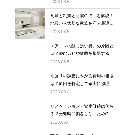
丁寧な文面
2026.08.6
免震と制震と耐震の違いを解説！
地震から大切な家族を守る最適な
住宅の構造
2026.08.5
エアコンの酸っぱい臭いの原因と
は？潜むカビや雑菌を撃退するお
手入れ術
2026.08.5
雨漏りの調査にかかる費用の相場
は？原因を特定して確実に修理す
るプロの技
2026.08.4
リノベーションで資産価値は落ち
る？売却時に損をしないための重
要な注意点
2026.08.4