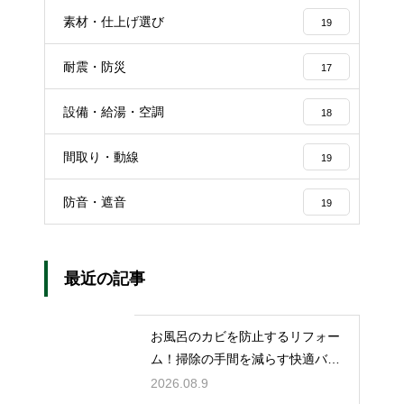
素材・仕上げ選び
19
耐震・防災
17
設備・給湯・空調
18
間取り・動線
19
防音・遮音
19
最近の記事
お風呂のカビを防止するリフォー
ム！掃除の手間を減らす快適バス
ルームの技
2026.08.9