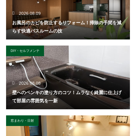
2026.08.09
お風呂のカビを防止するリフォーム！掃除の手間を減
らす快適バスルームの技
DIY・セルフメンテ
2026.08.08
壁へのペンキの塗り方のコツ！ムラなく綺麗に仕上げ
て部屋の雰囲気を一新
窓まわり・日射