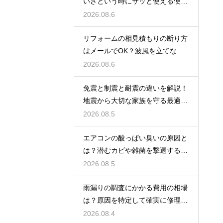
いざという時にサッと使える便利
ストック術
2026.08.6
リフォームの相見積もりの断り方
はメールでOK？波風を立てない
丁寧な文面
2026.08.6
免震と制震と耐震の違いを解説！
地震から大切な家族を守る最適な
住宅の構造
2026.08.5
エアコンの酸っぱい臭いの原因と
は？潜むカビや雑菌を撃退するお
手入れ術
2026.08.5
雨漏りの調査にかかる費用の相場
は？原因を特定して確実に修理す
るプロの技
2026.08.4