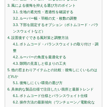
3.
風による後悔を抑える選び方のポイント
3.1.
生地の遮光性・透過性を確認する
3.2.
ルーバー幅・羽根の丈・枚数の調整
3.3.
下部を固定するオプション（ボトムコード・バラ
ンスウェイトなど）
4.
設置後すぐできる風対策と調整方法
4.1.
ボトムコード・バランスウェイトの取り付け・調
整
4.2.
ルーバーの角度を最適化する
4.3.
隙間の見直しと収まりの工夫
5.
他の窓まわりアイテムとの比較：後悔しにくいものは
どれか
5.1.
後悔しにくい環境の選び方
6.
具体的な製品仕様で注目したい箇所と最新トレンド
6.1.
ボトムコード仕様とバランスウェイト仕様
6.2.
操作方法の最新傾向（ワンチェーン／電動化な