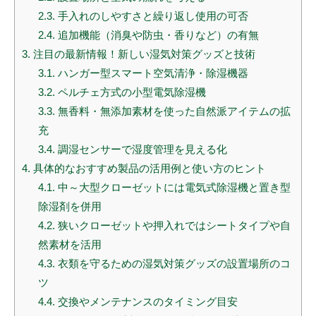
2.3.
手入れのしやすさと繰り返し使用の可否
2.4.
追加機能（消臭や防虫・香りなど）の有無
3.
注目の最新情報！新しい湿気対策グッズと技術
3.1.
ハンガー型スマート空気清浄・除湿機器
3.2.
ペルチェ方式の小型電気除湿機
3.3.
無香料・無添加素材を使った自然派アイテムの拡
充
3.4.
調湿センサーで湿度管理を見える化
4.
具体的なおすすめ製品の活用例と使い方のヒント
4.1.
中～大型クローゼットには電気式除湿機と置き型
除湿剤を併用
4.2.
狭いクローゼットや押入れではシートタイプや自
然素材を活用
4.3.
衣類を守るための湿気対策グッズの設置場所のコ
ツ
4.4.
交換やメンテナンスのタイミング目安