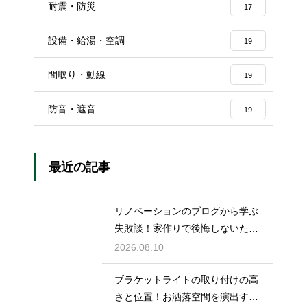
耐震・防災
17
設備・給湯・空調
19
間取り・動線
19
防音・遮音
19
最近の記事
リノベーションのブログから学ぶ
失敗談！家作りで後悔しないため
の対策法
2026.08.10
ブラケットライトの取り付けの高
さと位置！お洒落空間を演出する