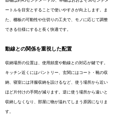
器棚は約45センチメートル、本棚はおおよそ30センチメ
ートルを目安とすることで使いやすさが向上します。ま
た、棚板の可動性や仕切りの工夫で、モノに応じて調整
できる仕様にすると長く快適です。
動線との関係を重視した配置
収納場所の位置は、使用頻度や動線との対応が鍵です。
キッチン近くにはパントリー、玄関にはコート・靴の収
納、寝室には洋服収納を設けるなど、使う場所から近い
ほど片付けの手間が減ります。逆に使う場所から遠いと
収納しなくなり、部屋に物が溢れてしまう原因になりま
す。