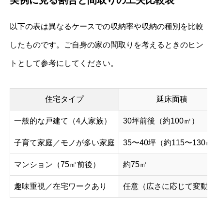
実例に見る割合と間取りの工夫比較表
以下の表は異なるケースでの収納率や収納の種別を比較
したものです。ご自身の家の間取りを考えるときのヒン
トとして参考にしてください。
住宅タイプ
延床面積
一般的な戸建て（4人家族）
30坪前後（約100㎡）
子育て家庭／モノが多い家庭
35〜40坪（約115〜130㎡
マンション（75㎡前後）
約75㎡
趣味重視／在宅ワークあり
任意（広さに応じて変動）