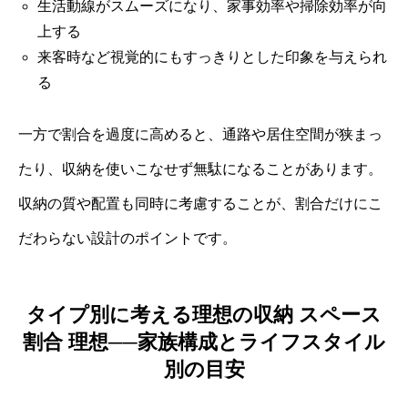
生活動線がスムーズになり、家事効率や掃除効率が向
上する
来客時など視覚的にもすっきりとした印象を与えられ
る
一方で割合を過度に高めると、通路や居住空間が狭まっ
たり、収納を使いこなせず無駄になることがあります。
収納の質や配置も同時に考慮することが、割合だけにこ
だわらない設計のポイントです。
タイプ別に考える理想の収納 スペース
割合 理想──家族構成とライフスタイル
別の目安