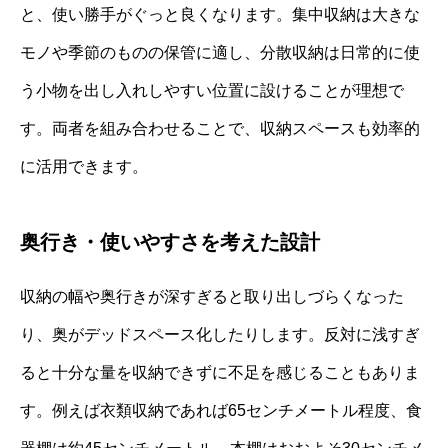
と、使い勝手がぐっと良くなります。集中収納は大きな
モノや季節のものの保管に適し、分散収納は日常的に使
う小物を出し入れしやすい位置に設けることが理想で
す。両者を組み合わせることで、収納スペースも効率的
に活用できます。
奥行き・使いやすさを考えた設計
収納の幅や奥行きが深すぎると取り出しづらくなった
り、奥がデッドスペース化したりします。反対に浅すぎ
ると十分な量を収納できずに不足を感じることもありま
す。例えば衣類収納であれば65センチメートル程度、食