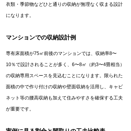
衣類・季節物などひと通りの収納が無理なく収まる設計
になります。
マンションでの収納設計例
専有床面積が75㎡前後のマンションでは、収納率8〜
10％で設計されることが多く、6〜8㎡（約3〜4畳相当）
の収納専用スペースを見込むことになります。限られた
面積の中で作り付けの収納や壁面収納を活用し、キャビ
ネット等の腰高収納も加えて住みやすさを確保する工夫
が重要です。