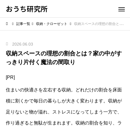
おうち研究所
記事一覧
収納・クローゼット
収納スペースの理想の割合とは？家の中がすっきり片付く魔法の間取り
2026.06.03
収納スペースの理想の割合とは？家の中がす
っきり片付く魔法の間取り
[PR]
住まいの快適さを左右する収納。どれだけの割合を床面
積に割くかで毎日の暮らしが大きく変わります。収納が
足りないと物が溢れ、ストレスになってしまう一方で、
作り過ぎると無駄が生まれます。収納の割合を知り、ラ