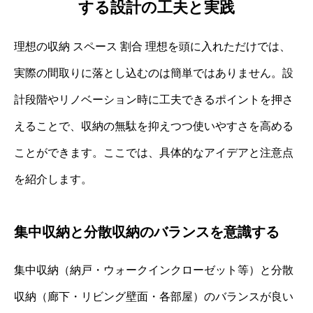
する設計の工夫と実践
理想の収納 スペース 割合 理想を頭に入れただけでは、
実際の間取りに落とし込むのは簡単ではありません。設
計段階やリノベーション時に工夫できるポイントを押さ
えることで、収納の無駄を抑えつつ使いやすさを高める
ことができます。ここでは、具体的なアイデアと注意点
を紹介します。
集中収納と分散収納のバランスを意識する
集中収納（納戸・ウォークインクローゼット等）と分散
収納（廊下・リビング壁面・各部屋）のバランスが良い