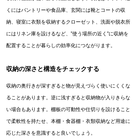
くにはパントリーや食品庫、玄関には靴とコートの収
納、寝室に衣類を収納するクローゼット、洗面や脱衣所
にはリネン庫を設けるなど、”使う場所の近く”に収納を
配置することが暮らしの効率化につながります。
収納の深さと構造をチェックする
収納の奥行きが深すぎると物が見えづらく使いにくくな
ることがあります。逆に浅すぎると収納物が入りきらな
い場合もあります。棚板の可動性や仕切りを設けること
で柔軟性を持たせ、本棚・食器棚・衣類収納など用途に
応じた深さを意識すると良いでしょう。