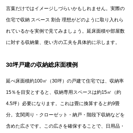
言葉だけではイメージしづらいかもしれません。実際の
住宅で収納 スペース 割合 理想がどのように取り入れら
れているかを実例で見てみましょう。延床面積や部屋数
に対する収納量、使い方の工夫を具体的に示します。
30坪戸建の収納総床面積例
延べ床面積約100㎡（30坪）の戸建て住宅では、収納率
15％を目安とすると、収納専用スペースは約15㎡（約
4.5坪）必要になります。これは畳に換算すると約9畳
分。玄関周り・クローゼット・納戸・階段下収納などを
含めた広さです。この広さを確保することで、日用品・