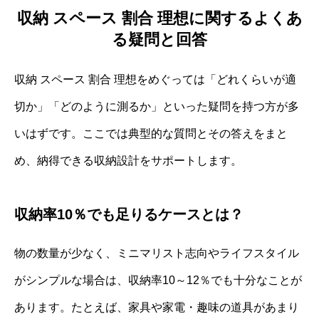
収納 スペース 割合 理想に関するよくあ
る疑問と回答
収納 スペース 割合 理想をめぐっては「どれくらいが適
切か」「どのように測るか」といった疑問を持つ方が多
いはずです。ここでは典型的な質問とその答えをまと
め、納得できる収納設計をサポートします。
収納率10％でも足りるケースとは？
物の数量が少なく、ミニマリスト志向やライフスタイル
がシンプルな場合は、収納率10～12％でも十分なことが
あります。たとえば、家具や家電・趣味の道具があまり