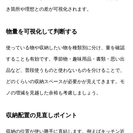
き箇所や理想との差が可視化されます。
物量を可視化して判断する
使っている物や収納したい物を種類別に分け、量を確認
することも有効です。季節物・趣味用品・書類・思い出
品など、普段使うものと使わないものを分けることで、
どのくらいの収納スペースが必要かが見えてきます。モ
ノの増減を見越した余裕も考慮しましょう。
収納配置の見直しポイント
収納の位置が使い勝手に直結します。例えばキッチン近