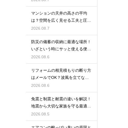
マンションの天井の高さの平均
は？空間を広く見せる工夫と圧迫
感を無くす技
2026.08.7
防災の備蓄の収納に最適な場所！
いざという時にサッと使える便利
ストック術
2026.08.6
リフォームの相見積もりの断り方
はメールでOK？波風を立てない
丁寧な文面
2026.08.6
免震と制震と耐震の違いを解説！
地震から大切な家族を守る最適な
住宅の構造
2026.08.5
エアコンの酸っぱい臭いの原因と