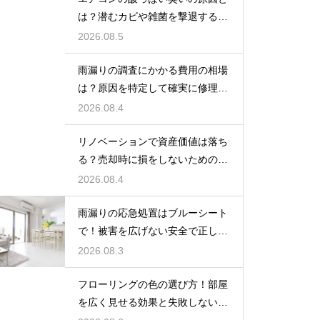
は？潜むカビや雑菌を撃退するお
手入れ術
2026.08.5
雨漏りの調査にかかる費用の相場
は？原因を特定して確実に修理す
るプロの技
2026.08.4
リノベーションで資産価値は落ち
る？売却時に損をしないための重
要な注意点
2026.08.4
雨漏りの応急処置はブルーシート
で！被害を広げない安全で正しい
張り方
2026.08.3
フローリングの色の選び方！部屋
を広く見せる効果と失敗しないイ