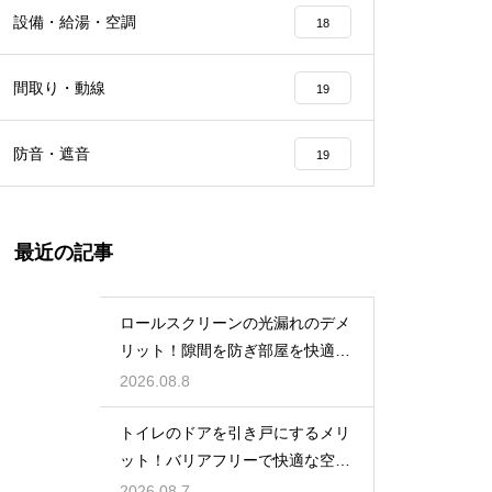
設備・給湯・空調
18
間取り・動線
19
防音・遮音
19
最近の記事
ロールスクリーンの光漏れのデメ
リット！隙間を防ぎ部屋を快適に
する対策法
2026.08.8
トイレのドアを引き戸にするメリ
ット！バリアフリーで快適な空間
の作り方
2026.08.7