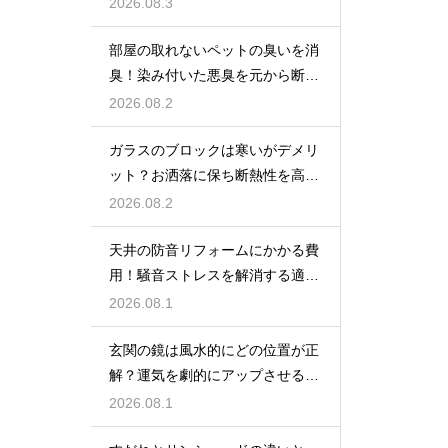
ンテリア術
2026.08.3
部屋の取れないペットの臭いを消
臭！染み付いた悪臭を元から断つ
お掃除術
2026.08.2
ガラスのブロックは寒いがデメリ
ット？お洒落に保ち断熱性を高め
る裏ワザ
2026.08.2
天井の防音リフォームにかかる費
用！騒音ストレスを解消する適正
な工事相場
2026.08.1
玄関の鏡は風水的にどの位置が正
解？運気を劇的にアップさせるレ
イアウト術
2026.08.1