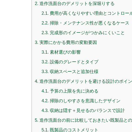
2.
造作洗面台のデメリットを深堀りする
2.1.
費用が高くなりやすい理由とコントロー
2.2.
掃除・メンテナンス性が悪くなるケース
2.3.
完成形のイメージがつかみにくいこと
3.
実際にかかる費用の変動要因
3.1.
素材選びの影響
3.2.
設備のグレードとタイプ
3.3.
収納スペースと追加仕様
4.
造作洗面台のデメリットを避ける設計のポイ
4.1.
予算の上限を先に決める
4.2.
掃除のしやすさを意識したデザイン
4.3.
収納は隠す＋見せるのバランスで設計
5.
造作洗面台の前に比較しておきたい既製品と
5.1.
既製品のコストメリット