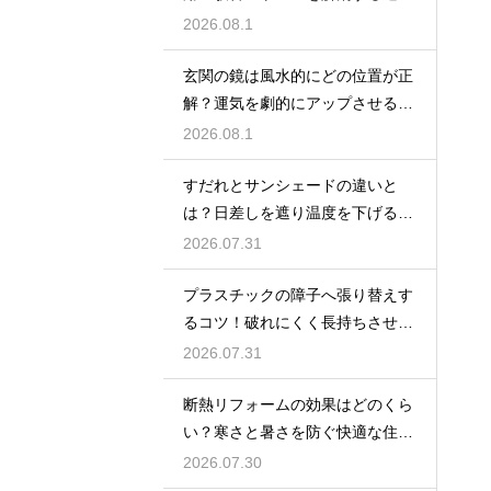
な工事相場
2026.08.1
玄関の鏡は風水的にどの位置が正
解？運気を劇的にアップさせるレ
イアウト術
2026.08.1
すだれとサンシェードの違いと
は？日差しを遮り温度を下げる賢
い日よけ対策
2026.07.31
プラスチックの障子へ張り替えす
るコツ！破れにくく長持ちさせる
プロの技
2026.07.31
断熱リフォームの効果はどのくら
い？寒さと暑さを防ぐ快適な住ま
い作りの技
2026.07.30