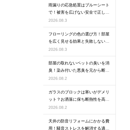
雨漏りの応急処置はブルーシート
で！被害を広げない安全で正しい
張り方
2026.08.3
フローリングの色の選び方！部屋
を広く見せる効果と失敗しないイ
ンテリア術
2026.08.3
部屋の取れないペットの臭いを消
臭！染み付いた悪臭を元から断つ
お掃除術
2026.08.2
ガラスのブロックは寒いがデメリ
ット？お洒落に保ち断熱性を高め
る裏ワザ
2026.08.2
天井の防音リフォームにかかる費
用！騒音ストレスを解消する適正