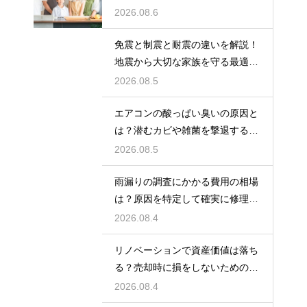
丁寧な文面
2026.08.6
免震と制震と耐震の違いを解説！
地震から大切な家族を守る最適な
住宅の構造
2026.08.5
エアコンの酸っぱい臭いの原因と
は？潜むカビや雑菌を撃退するお
手入れ術
2026.08.5
雨漏りの調査にかかる費用の相場
は？原因を特定して確実に修理す
るプロの技
2026.08.4
リノベーションで資産価値は落ち
る？売却時に損をしないための重
要な注意点
2026.08.4