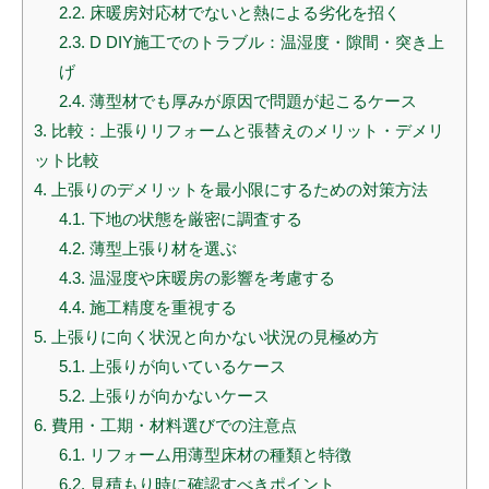
2.2.
床暖房対応材でないと熱による劣化を招く
2.3.
D DIY施工でのトラブル：温湿度・隙間・突き上
げ
2.4.
薄型材でも厚みが原因で問題が起こるケース
3.
比較：上張りリフォームと張替えのメリット・デメリ
ット比較
4.
上張りのデメリットを最小限にするための対策方法
4.1.
下地の状態を厳密に調査する
4.2.
薄型上張り材を選ぶ
4.3.
温湿度や床暖房の影響を考慮する
4.4.
施工精度を重視する
5.
上張りに向く状況と向かない状況の見極め方
5.1.
上張りが向いているケース
5.2.
上張りが向かないケース
6.
費用・工期・材料選びでの注意点
6.1.
リフォーム用薄型床材の種類と特徴
6.2.
見積もり時に確認すべきポイント