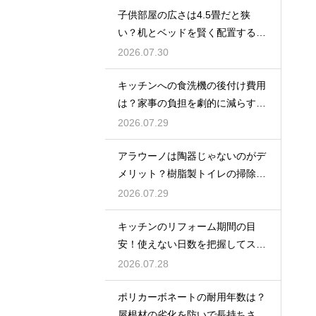
子供部屋の広さは4.5畳だと狭
い？机とベッドを賢く配置するレ
イアウト
2026.07.30
キッチンへの食洗機の後付け費用
は？家事の負担を劇的に減らす導
入相場
2026.07.29
アラウーノは陶器じゃないのがデ
メリット？樹脂製トイレの掃除の
注意点
2026.07.29
キッチンのリフォーム期間の目
安！使えない日数を把握してスム
ーズな計画を
2026.07.28
ポリカーボネートの耐用年数は？
屋根材の劣化を防いで長持ちさせ