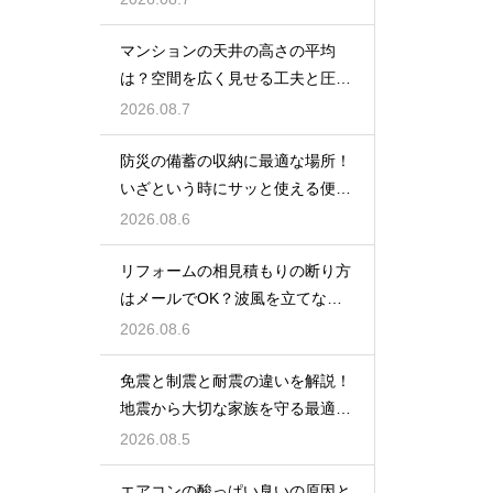
マンションの天井の高さの平均
は？空間を広く見せる工夫と圧迫
感を無くす技
2026.08.7
防災の備蓄の収納に最適な場所！
いざという時にサッと使える便利
ストック術
2026.08.6
リフォームの相見積もりの断り方
はメールでOK？波風を立てない
丁寧な文面
2026.08.6
免震と制震と耐震の違いを解説！
地震から大切な家族を守る最適な
住宅の構造
2026.08.5
エアコンの酸っぱい臭いの原因と