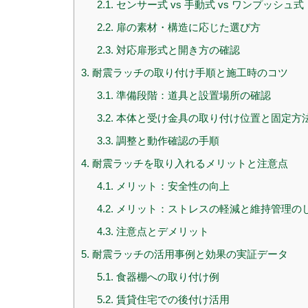
2.1.
センサー式 vs 手動式 vs ワンプッシュ式
2.2.
扉の素材・構造に応じた選び方
2.3.
対応扉形式と開き方の確認
3.
耐震ラッチの取り付け手順と施工時のコツ
3.1.
準備段階：道具と設置場所の確認
3.2.
本体と受け金具の取り付け位置と固定方
3.3.
調整と動作確認の手順
4.
耐震ラッチを取り入れるメリットと注意点
4.1.
メリット：安全性の向上
4.2.
メリット：ストレスの軽減と維持管理の
4.3.
注意点とデメリット
5.
耐震ラッチの活用事例と効果の実証データ
5.1.
食器棚への取り付け例
5.2.
賃貸住宅での後付け活用