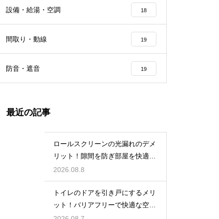
設備・給湯・空調
18
間取り・動線
19
防音・遮音
19
最近の記事
ロールスクリーンの光漏れのデメ
リット！隙間を防ぎ部屋を快適に
する対策法
2026.08.8
トイレのドアを引き戸にするメリ
ット！バリアフリーで快適な空間
の作り方
2026.08.7