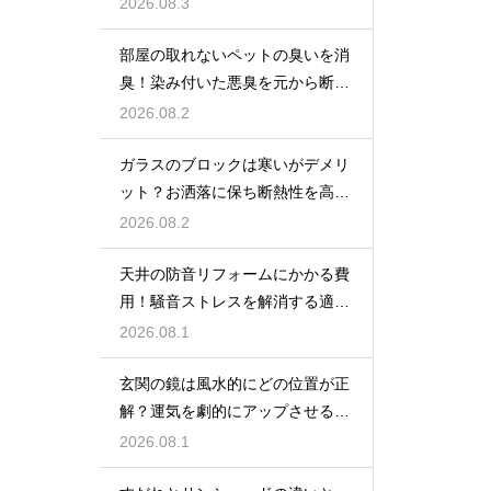
ンテリア術
2026.08.3
部屋の取れないペットの臭いを消
臭！染み付いた悪臭を元から断つ
お掃除術
2026.08.2
ガラスのブロックは寒いがデメリ
ット？お洒落に保ち断熱性を高め
る裏ワザ
2026.08.2
天井の防音リフォームにかかる費
用！騒音ストレスを解消する適正
な工事相場
2026.08.1
玄関の鏡は風水的にどの位置が正
解？運気を劇的にアップさせるレ
イアウト術
2026.08.1