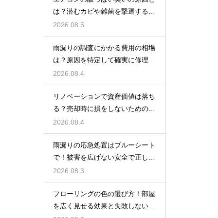
は？潜むカビや雑菌を撃退するお
手入れ術
2026.08.5
雨漏りの調査にかかる費用の相場
は？原因を特定して確実に修理す
るプロの技
2026.08.4
リノベーションで資産価値は落ち
る？売却時に損をしないための重
要な注意点
2026.08.4
雨漏りの応急処置はブルーシート
で！被害を広げない安全で正しい
張り方
2026.08.3
フローリングの色の選び方！部屋
を広く見せる効果と失敗しないイ