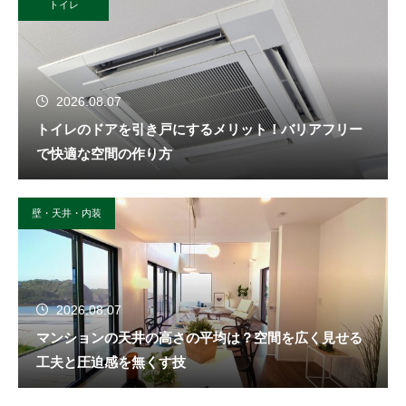
トイレ
2026.08.07
トイレのドアを引き戸にするメリット！バリアフリー
で快適な空間の作り方
壁・天井・内装
2026.08.07
マンションの天井の高さの平均は？空間を広く見せる
工夫と圧迫感を無くす技