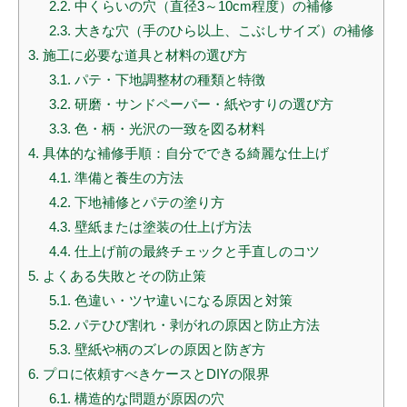
2.2.
中くらいの穴（直径3～10cm程度）の補修
2.3.
大きな穴（手のひら以上、こぶしサイズ）の補修
3.
施工に必要な道具と材料の選び方
3.1.
パテ・下地調整材の種類と特徴
3.2.
研磨・サンドペーパー・紙やすりの選び方
3.3.
色・柄・光沢の一致を図る材料
4.
具体的な補修手順：自分でできる綺麗な仕上げ
4.1.
準備と養生の方法
4.2.
下地補修とパテの塗り方
4.3.
壁紙または塗装の仕上げ方法
4.4.
仕上げ前の最終チェックと手直しのコツ
5.
よくある失敗とその防止策
5.1.
色違い・ツヤ違いになる原因と対策
5.2.
パテひび割れ・剥がれの原因と防止方法
5.3.
壁紙や柄のズレの原因と防ぎ方
6.
プロに依頼すべきケースとDIYの限界
6.1.
構造的な問題が原因の穴