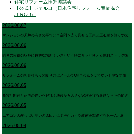
住宅リフォーム推進協議会
【公式】ジェルコ（日本住宅リフォーム産業協会：
JERCO）
2026.08.07
マンションの天井の高さの平均は？空間を広く見せる工夫と圧迫感を無くす技
2026.08.06
防災の備蓄の収納に最適な場所！いざという時にサッと使える便利ストック術
2026.08.06
リフォームの相見積もりの断り方はメールでOK？波風を立てない丁寧な文面
2026.08.05
免震と制震と耐震の違いを解説！地震から大切な家族を守る最適な住宅の構造
2026.08.05
エアコンの酸っぱい臭いの原因とは？潜むカビや雑菌を撃退するお手入れ術
2026.08.04