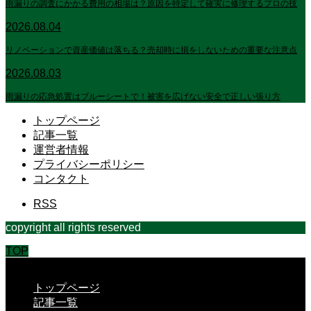
雨漏りの調査にかかる費用の相場は？原因を特定して確実に修理するプロの技
2026.08.04
リノベーションで資産価値は落ちる？売却時に損をしないための重要な注意点
2026.08.03
雨漏りの応急処置はブルーシートで！被害を広げない安全で正しい張り方
トップページ
記事一覧
運営者情報
プライバシーポリシー
コンタクト
RSS
copyright all rights reserved
TOP
CLOSE
トップページ
記事一覧