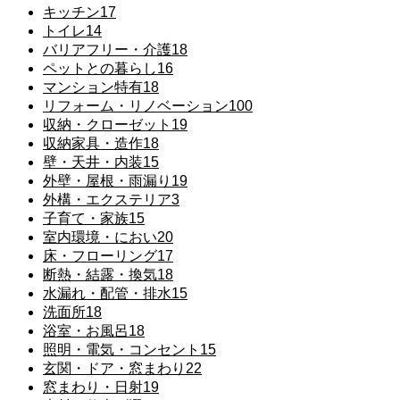
キッチン
17
トイレ
14
バリアフリー・介護
18
ペットとの暮らし
16
マンション特有
18
リフォーム・リノベーション
100
収納・クローゼット
19
収納家具・造作
18
壁・天井・内装
15
外壁・屋根・雨漏り
19
外構・エクステリア
3
子育て・家族
15
室内環境・におい
20
床・フローリング
17
断熱・結露・換気
18
水漏れ・配管・排水
15
洗面所
18
浴室・お風呂
18
照明・電気・コンセント
15
玄関・ドア・窓まわり
22
窓まわり・日射
19