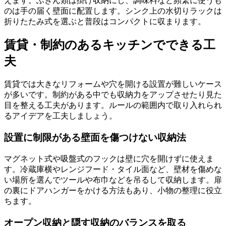
えます。ふきん類は掛け収納にし、調味料など頻繁に使うも
のは手の届く壁面に配置します。シンク上の水切りラックは
折りたたみ式を選ぶと普段はコンパクトに収まります。
賃貸・制約のあるキッチンでできる工
夫
賃貸では大きなリフォームや穴を開ける設置が難しいケース
が多いです。制約がある中でも収納力をアップさせたり見た
目を整える工夫があります。ルールの範囲内で取り入れられ
るアイデアを工夫しましょう。
設置に制限がある壁面を傷つけない収納法
マグネット式や吸盤式のフックは壁に穴を開けずに使えま
す。冷蔵庫横やレンジフード・タイル面など、壁材を傷めな
い場所を選んでツールや布巾などを吊るして収納します。扉
の裏にドアハンガーをかける方法もあり、小物の整理に役立
ちます。
オープン収納と隠す収納のバランスを取る