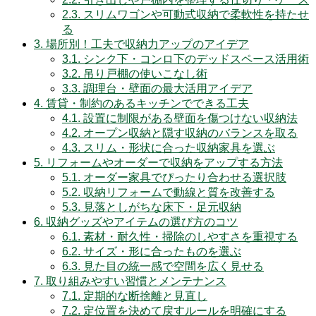
2.3.
スリムワゴンや可動式収納で柔軟性を持たせ
る
3.
場所別！工夫で収納力アップのアイデア
3.1.
シンク下・コンロ下のデッドスペース活用術
3.2.
吊り戸棚の使いこなし術
3.3.
調理台・壁面の最大活用アイデア
4.
賃貸・制約のあるキッチンでできる工夫
4.1.
設置に制限がある壁面を傷つけない収納法
4.2.
オープン収納と隠す収納のバランスを取る
4.3.
スリム・形状に合った収納家具を選ぶ
5.
リフォームやオーダーで収納をアップする方法
5.1.
オーダー家具でぴったり合わせる選択肢
5.2.
収納リフォームで動線と質を改善する
5.3.
見落としがちな床下・足元収納
6.
収納グッズやアイテムの選び方のコツ
6.1.
素材・耐久性・掃除のしやすさを重視する
6.2.
サイズ・形に合ったものを選ぶ
6.3.
見た目の統一感で空間を広く見せる
7.
取り組みやすい習慣とメンテナンス
7.1.
定期的な断捨離と見直し
7.2.
定位置を決めて戻すルールを明確にする