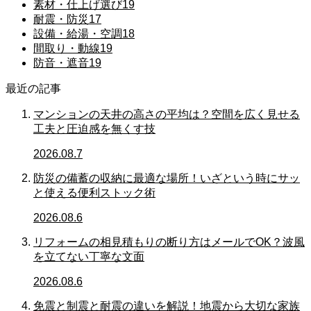
素材・仕上げ選び
19
耐震・防災
17
設備・給湯・空調
18
間取り・動線
19
防音・遮音
19
最近の記事
マンションの天井の高さの平均は？空間を広く見せる
工夫と圧迫感を無くす技
2026.08.7
防災の備蓄の収納に最適な場所！いざという時にサッ
と使える便利ストック術
2026.08.6
リフォームの相見積もりの断り方はメールでOK？波風
を立てない丁寧な文面
2026.08.6
免震と制震と耐震の違いを解説！地震から大切な家族