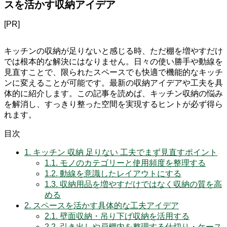
スを活かす収納アイデア
[PR]
キッチンの収納が足りないと感じる時、ただ棚を増やすだけ
では根本的な解決にはなりません。日々の使い勝手や動線を
見直すことで、限られたスペースでも快適で機能的なキッチ
ンに変えることが可能です。最新の収納アイデアや工夫を具
体的に紹介します。この記事を読めば、キッチン収納の悩み
を解消し、すっきり整った空間を実現するヒントが必ず得ら
れます。
目次
1.
キッチン 収納 足りない 工夫でまず見直すポイント
1.1.
モノのカテゴリーと使用頻度を整理する
1.2.
動線を意識したレイアウトにする
1.3.
収納用品を増やすだけではなく収納の質を高
める
2.
スペースを活かす具体的な工夫アイデア
2.1.
壁面収納・吊り下げ収納を活用する
2.2.
引き出しや戸棚内を整理する仕切り・ケース