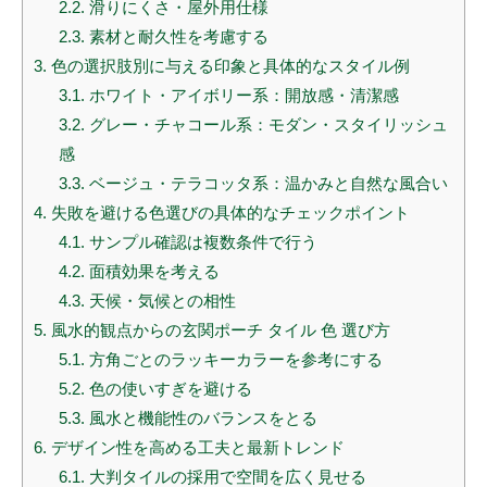
2.2.
滑りにくさ・屋外用仕様
2.3.
素材と耐久性を考慮する
3.
色の選択肢別に与える印象と具体的なスタイル例
3.1.
ホワイト・アイボリー系：開放感・清潔感
3.2.
グレー・チャコール系：モダン・スタイリッシュ
感
3.3.
ベージュ・テラコッタ系：温かみと自然な風合い
4.
失敗を避ける色選びの具体的なチェックポイント
4.1.
サンプル確認は複数条件で行う
4.2.
面積効果を考える
4.3.
天候・気候との相性
5.
風水的観点からの玄関ポーチ タイル 色 選び方
5.1.
方角ごとのラッキーカラーを参考にする
5.2.
色の使いすぎを避ける
5.3.
風水と機能性のバランスをとる
6.
デザイン性を高める工夫と最新トレンド
6.1.
大判タイルの採用で空間を広く見せる