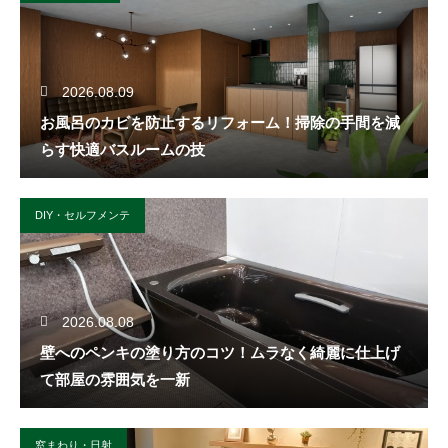
2026.08.09
お風呂のカビを防止するリフォーム！掃除の手間を減
らす快適バスルームの技
DIY・セルフメンテ
2026.08.08
壁へのペンキの塗り方のコツ！ムラなく綺麗に仕上げ
て部屋の雰囲気を一新
窓まわり・日射