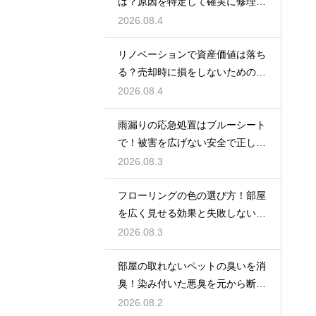
は？原因を特定して確実に修理す
るプロの技
2026.08.4
リノベーションで資産価値は落ち
る？売却時に損をしないための重
要な注意点
2026.08.4
雨漏りの応急処置はブルーシート
で！被害を広げない安全で正しい
張り方
2026.08.3
フローリングの色の選び方！部屋
を広く見せる効果と失敗しないイ
ンテリア術
2026.08.3
部屋の取れないペットの臭いを消
臭！染み付いた悪臭を元から断つ
お掃除術
2026.08.2