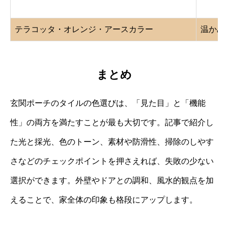
チャコール・ブラック系 / マットまたは凹凸加工
重厚感
テラコッタ・オレンジ・アースカラー
温かみ
まとめ
玄関ポーチのタイルの色選びは、「見た目」と「機能
性」の両方を満たすことが最も大切です。記事で紹介し
た光と採光、色のトーン、素材や防滑性、掃除のしやす
さなどのチェックポイントを押さえれば、失敗の少ない
選択ができます。外壁やドアとの調和、風水的観点を加
えることで、家全体の印象も格段にアップします。