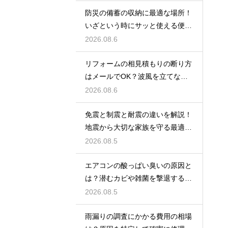
防災の備蓄の収納に最適な場所！
いざという時にサッと使える便利
ストック術
2026.08.6
リフォームの相見積もりの断り方
はメールでOK？波風を立てない
丁寧な文面
2026.08.6
免震と制震と耐震の違いを解説！
地震から大切な家族を守る最適な
住宅の構造
2026.08.5
エアコンの酸っぱい臭いの原因と
は？潜むカビや雑菌を撃退するお
手入れ術
2026.08.5
雨漏りの調査にかかる費用の相場