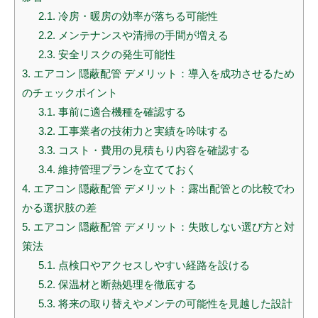
2.1.
冷房・暖房の効率が落ちる可能性
2.2.
メンテナンスや清掃の手間が増える
2.3.
安全リスクの発生可能性
3.
エアコン 隠蔽配管 デメリット：導入を成功させるため
のチェックポイント
3.1.
事前に適合機種を確認する
3.2.
工事業者の技術力と実績を吟味する
3.3.
コスト・費用の見積もり内容を確認する
3.4.
維持管理プランを立てておく
4.
エアコン 隠蔽配管 デメリット：露出配管との比較でわ
かる選択肢の差
5.
エアコン 隠蔽配管 デメリット：失敗しない選び方と対
策法
5.1.
点検口やアクセスしやすい経路を設ける
5.2.
保温材と断熱処理を徹底する
5.3.
将来の取り替えやメンテの可能性を見越した設計