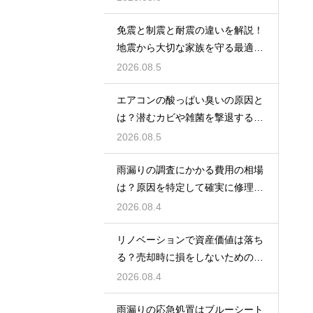
免震と制震と耐震の違いを解説！
地震から大切な家族を守る最適な
住宅の構造
2026.08.5
エアコンの酸っぱい臭いの原因と
は？潜むカビや雑菌を撃退するお
手入れ術
2026.08.5
雨漏りの調査にかかる費用の相場
は？原因を特定して確実に修理す
るプロの技
2026.08.4
リノベーションで資産価値は落ち
る？売却時に損をしないための重
要な注意点
2026.08.4
雨漏りの応急処置はブルーシート