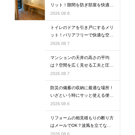
リット！隙間を防ぎ部屋を快適に
する対策法
2026.08.8
トイレのドアを引き戸にするメリ
ット！バリアフリーで快適な空間
の作り方
2026.08.7
マンションの天井の高さの平均
は？空間を広く見せる工夫と圧迫
感を無くす技
2026.08.7
防災の備蓄の収納に最適な場所！
いざという時にサッと使える便利
ストック術
2026.08.6
リフォームの相見積もりの断り方
はメールでOK？波風を立てない
丁寧な文面
2026.08.6